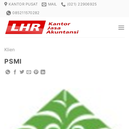
Skip
KANTOR PUSAT
MAIL
(021) 22906925
to
085211570282
content
Klien
PSMI